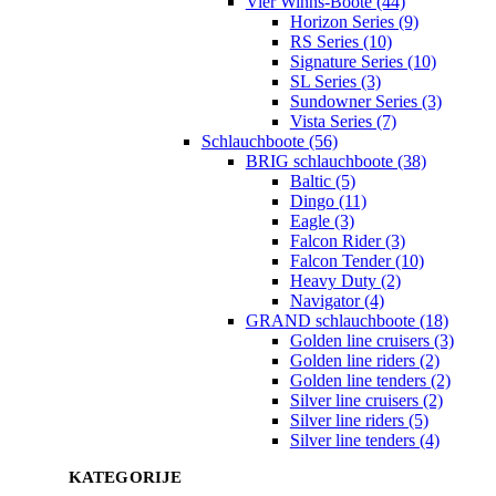
Vier Winns-Boote (44)
Horizon Series (9)
RS Series (10)
Signature Series (10)
SL Series (3)
Sundowner Series (3)
Vista Series (7)
Schlauchboote (56)
BRIG schlauchboote (38)
Baltic (5)
Dingo (11)
Eagle (3)
Falcon Rider (3)
Falcon Tender (10)
Heavy Duty (2)
Navigator (4)
GRAND schlauchboote (18)
Golden line cruisers (3)
Golden line riders (2)
Golden line tenders (2)
Silver line cruisers (2)
Silver line riders (5)
Silver line tenders (4)
KATEGORIJE