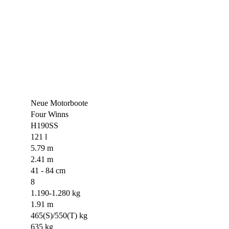
Neue Motorboote
Four Winns
H190SS
121 l
5.79 m
2.41 m
41 - 84 cm
8
1.190-1.280 kg
1.91 m
465(S)/550(T) kg
635 kg