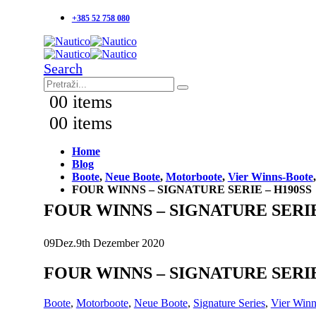
+385 52 758 080
Search
0
0 items
0
0 items
Home
Blog
Boote
,
Neue Boote
,
Motorboote
,
Vier Winns-Boote
FOUR WINNS – SIGNATURE SERIE – H190SS
FOUR WINNS – SIGNATURE SERIE
09
Dez.
9th Dezember 2020
FOUR WINNS – SIGNATURE SERIE
Boote
,
Motorboote
,
Neue Boote
,
Signature Series
,
Vier Winn