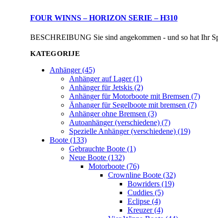
FOUR WINNS – HORIZON SERIE – H310
BESCHREIBUNG Sie sind angekommen - und so hat Ihr Sportb
KATEGORIJE
Anhänger (45)
Anhänger auf Lager (1)
Anhänger für Jetskis (2)
Anhänger für Motorboote mit Bremsen (7)
Änhanger für Segelboote mit bremsen (7)
Anhänger ohne Bremsen (3)
Autoanhänger (verschiedene) (7)
Spezielle Anhänger (verschiedene) (19)
Boote (133)
Gebrauchte Boote (1)
Neue Boote (132)
Motorboote (76)
Crownline Boote (32)
Bowriders (19)
Cuddies (5)
Eclipse (4)
Kreuzer (4)