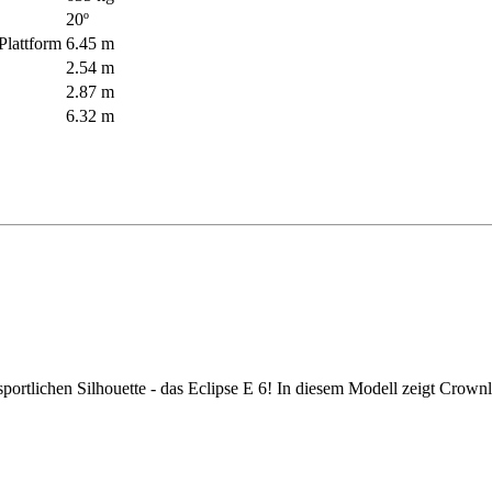
20º
Plattform
6.45 m
2.54 m
2.87 m
6.32 m
rtlichen Silhouette - das Eclipse E 6! In diesem Modell zeigt Crownlin