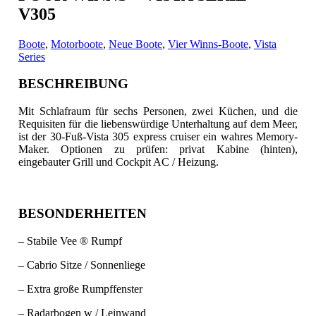
V305
Boote
,
Motorboote
,
Neue Boote
,
Vier Winns-Boote
,
Vista
Series
BESCHREIBUNG
Mit Schlafraum für sechs Personen, zwei Küchen, und die
Requisiten für die liebenswürdige Unterhaltung auf dem Meer,
ist der 30-Fuß-Vista 305 express cruiser ein wahres Memory-
Maker.
Optionen zu prüfen: privat Kabine (hinten),
eingebauter Grill und Cockpit AC / Heizung.
BESONDERHEITEN
– Stabile Vee ® Rumpf
– Cabrio Sitze / Sonnenliege
– Extra große Rumpffenster
– Radarbogen w / Leinwand