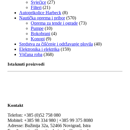
Svjećice
(27)
Filteri
(21)
Autoprikolice Harbeck
(8)
Nautička oprema i pribor
(570)
Oprema za tende i ograde
(73)
Pumpe
(10)
Bokobrani
(4)
Konopi
(9)
Sredstva za čišćenje i održavanje plovila
(40)
Elektronika i elektrika
(159)
Vijčana roba
(368)
Istaknuti proizvodi
Kontakt
Telefon: +385 (0)52 758 080
Mobitel: +385 98 334 980 | +385 99 375 8080
Adresse: Bužinija 32a, 52466 Novigrad, Istra