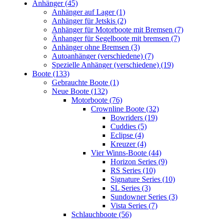
Anhänger (45)
Anhänger auf Lager (1)
Anhänger für Jetskis (2)
Anhänger für Motorboote mit Bremsen (7)
Änhanger für Segelboote mit bremsen (7)
Anhänger ohne Bremsen (3)
Autoanhänger (verschiedene) (7)
Spezielle Anhänger (verschiedene) (19)
Boote (133)
Gebrauchte Boote (1)
Neue Boote (132)
Motorboote (76)
Crownline Boote (32)
Bowriders (19)
Cuddies (5)
Eclipse (4)
Kreuzer (4)
Vier Winns-Boote (44)
Horizon Series (9)
RS Series (10)
Signature Series (10)
SL Series (3)
Sundowner Series (3)
Vista Series (7)
Schlauchboote (56)