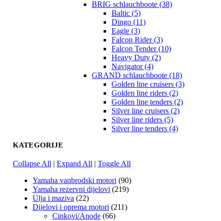
BRIG schlauchboote (38)
Baltic (5)
Dingo (11)
Eagle (3)
Falcon Rider (3)
Falcon Tender (10)
Heavy Duty (2)
Navigator (4)
GRAND schlauchboote (18)
Golden line cruisers (3)
Golden line riders (2)
Golden line tenders (2)
Silver line cruisers (2)
Silver line riders (5)
Silver line tenders (4)
KATEGORIJE
Collapse All
|
Expand All
|
Toggle All
Yamaha vanbrodski motori
(90)
Yamaha rezervni dijelovi
(219)
Ulja i maziva
(22)
Dijelovi i oprema motori
(211)
Cinkovi/Anode
(66)