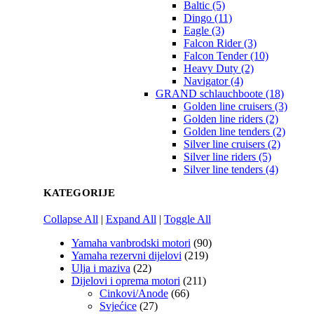
Baltic (5)
Dingo (11)
Eagle (3)
Falcon Rider (3)
Falcon Tender (10)
Heavy Duty (2)
Navigator (4)
GRAND schlauchboote (18)
Golden line cruisers (3)
Golden line riders (2)
Golden line tenders (2)
Silver line cruisers (2)
Silver line riders (5)
Silver line tenders (4)
KATEGORIJE
Collapse All
|
Expand All
|
Toggle All
Yamaha vanbrodski motori
(90)
Yamaha rezervni dijelovi
(219)
Ulja i maziva
(22)
Dijelovi i oprema motori
(211)
Cinkovi/Anode
(66)
Svjećice
(27)