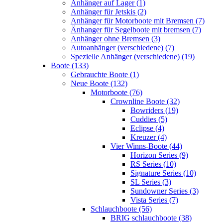
Anhänger auf Lager (1)
Anhänger für Jetskis (2)
Anhänger für Motorboote mit Bremsen (7)
Änhanger für Segelboote mit bremsen (7)
Anhänger ohne Bremsen (3)
Autoanhänger (verschiedene) (7)
Spezielle Anhänger (verschiedene) (19)
Boote (133)
Gebrauchte Boote (1)
Neue Boote (132)
Motorboote (76)
Crownline Boote (32)
Bowriders (19)
Cuddies (5)
Eclipse (4)
Kreuzer (4)
Vier Winns-Boote (44)
Horizon Series (9)
RS Series (10)
Signature Series (10)
SL Series (3)
Sundowner Series (3)
Vista Series (7)
Schlauchboote (56)
BRIG schlauchboote (38)