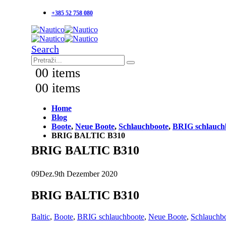
+385 52 758 080
Search
0
0 items
0
0 items
Home
Blog
Boote
,
Neue Boote
,
Schlauchboote
,
BRIG schlauch
BRIG BALTIC B310
BRIG BALTIC B310
09
Dez.
9th Dezember 2020
BRIG BALTIC B310
Baltic
,
Boote
,
BRIG schlauchboote
,
Neue Boote
,
Schlauchb