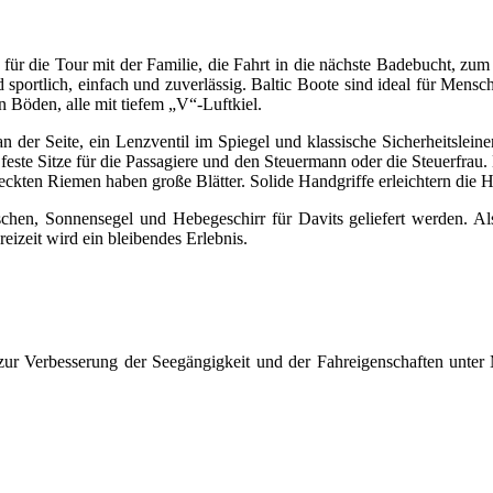
e für die Tour mit der Familie, die Fahrt in die nächste Badebucht, zu
sportlich, einfach und zuverlässig. Baltic Boote sind ideal für Mensch
 Böden, alle mit tiefem „V“-Luftkiel.
 der Seite, ein Lenzventil im Spiegel und klassische Sicherheitslein
feste Sitze für die Passagiere und den Steuermann oder die Steuerfrau
eckten Riemen haben große Blätter. Solide Handgriffe erleichtern die
chen, Sonnensegel und Hebegeschirr für Davits geliefert werden. A
eizeit wird ein bleibendes Erlebnis.
zur Verbesserung der Seegängigkeit und der Fahreigenschaften unter 