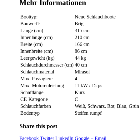
Mehr Informationen
Boottyp:
Neue Schlauchboote
Bauwerft:
Brig
Länge (cm)
315 cm
Innenlänge (cm)
210 cm
Breite (cm)
166 cm
Innenbreite (cm)
86 cm
Leergewicht (kg)
44 kg
Schlauchdurchmesser (cm)
40 cm
Schlauchmaterial
Mirasol
Max. Passagiere
4
Max. Motorenleistung
11 kW / 15 ps
Schaftlänge
Kurz
CE-Kategorie
C
Schlauchfarben
Weiß, Schwarz, Rot, Blau, Grün
Bodentyp
Steifen rumpf
Share this post
Facebook
Twitter
LinkedIn
Google +
Email