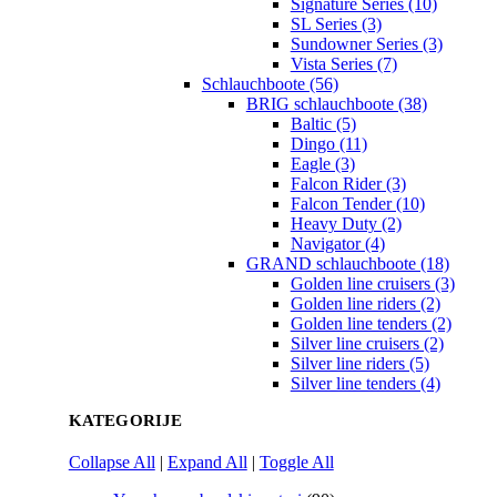
Signature Series (10)
SL Series (3)
Sundowner Series (3)
Vista Series (7)
Schlauchboote (56)
BRIG schlauchboote (38)
Baltic (5)
Dingo (11)
Eagle (3)
Falcon Rider (3)
Falcon Tender (10)
Heavy Duty (2)
Navigator (4)
GRAND schlauchboote (18)
Golden line cruisers (3)
Golden line riders (2)
Golden line tenders (2)
Silver line cruisers (2)
Silver line riders (5)
Silver line tenders (4)
KATEGORIJE
Collapse All
|
Expand All
|
Toggle All