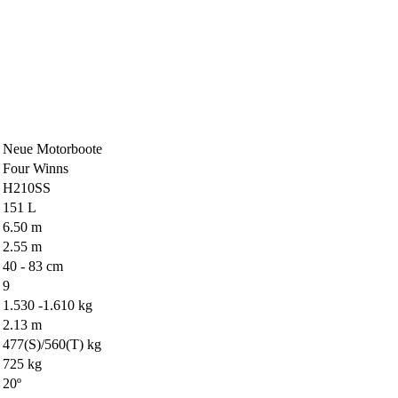
Neue Motorboote
Four Winns
H210SS
151 L
6.50 m
2.55 m
40 - 83 cm
9
1.530 -1.610 kg
2.13 m
477(S)/560(T) kg
725 kg
20º