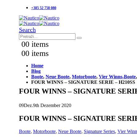
+385 52 758 080
Search
0
0 items
0
0 items
Home
Blog
Boote
,
Neue Boote
,
Motorboote
,
Vier Winns-Boote
FOUR WINNS – SIGNATURE SERIE – H210SS
FOUR WINNS – SIGNATURE SERIE
09
Dez.
9th Dezember 2020
FOUR WINNS – SIGNATURE SERIE
Boote
,
Motorboote
,
Neue Boote
,
Signature Series
,
Vier Winn