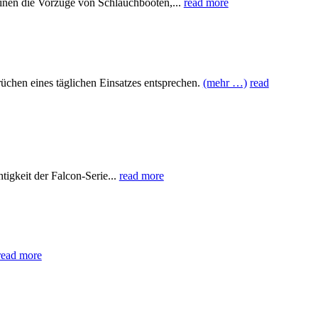
inen die Vorzüge von Schlauchbooten,...
read more
chen eines täglichen Einsatzes entsprechen.
(mehr …)
read
keit der Falcon-Serie...
read more
read more