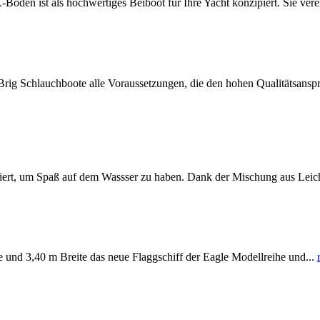
n ist als hochwertiges Beiboot für Ihre Yacht konzipiert. Sie vere
 Schlauchboote alle Voraussetzungen, die den hohen Qualitätsansprü
um Spaß auf dem Wassser zu haben. Dank der Mischung aus Leichtig
 3,40 m Breite das neue Flaggschiff der Eagle Modellreihe und...