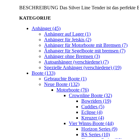
BESCHREIBUNG Das Silver Line Tender ist das perfekte Bei
KATEGORIJE
Anhänger (45)
Anhänger auf Lager (1)
Anhänger für Jetskis (2)
Anhänger für Motorboote mit Bremsen (7)
Änhanger für Segelboote mit bremsen (7)
Anhänger ohne Bremsen (3)
Autoanhänger (verschiedene) (7)
Spezielle Anhänger (verschiedene) (19)
Boote (133)
Gebrauchte Boote (1)
Neue Boote (132)
Motorboote (76)
Crownline Boote (32)
Bowriders (19)
Cuddies (5)
Eclipse (4)
Kreuzer (4)
Vier Winns-Boote (44)
Horizon Series (9)
RS Series (10)