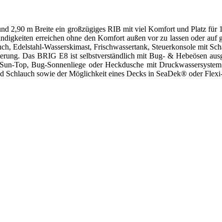
nd 2,90 m Breite ein großzügiges RIB mit viel Komfort und Platz für 
igkeiten erreichen ohne den Komfort außen vor zu lassen oder auf gu
 Edelstahl-Wasserskimast, Frischwassertank, Steuerkonsole mit Scha
rung. Das BRIG E8 ist selbstverständlich mit Bug- & Hebeösen ausgest
Sun-Top, Bug-Sonnenliege oder Heckdusche mit Druckwassersystem erw
und Schlauch sowie der Möglichkeit eines Decks in SeaDek® oder Flex