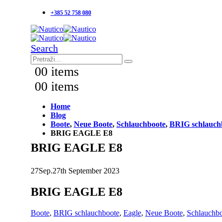
+385 52 758 080
Search
0
0 items
0
0 items
Home
Blog
Boote
,
Neue Boote
,
Schlauchboote
,
BRIG schlauch
BRIG EAGLE E8
BRIG EAGLE E8
27
Sep.
27th September 2023
BRIG EAGLE E8
Boote
,
BRIG schlauchboote
,
Eagle
,
Neue Boote
,
Schlauchb