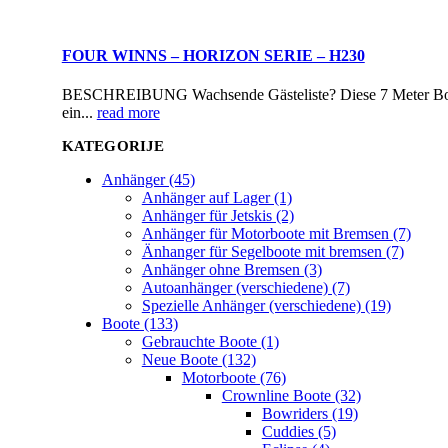
FOUR WINNS – HORIZON SERIE – H230
BESCHREIBUNG Wachsende Gästeliste? Diese 7 Meter Boot m
ein...
read more
KATEGORIJE
Anhänger (45)
Anhänger auf Lager (1)
Anhänger für Jetskis (2)
Anhänger für Motorboote mit Bremsen (7)
Änhanger für Segelboote mit bremsen (7)
Anhänger ohne Bremsen (3)
Autoanhänger (verschiedene) (7)
Spezielle Anhänger (verschiedene) (19)
Boote (133)
Gebrauchte Boote (1)
Neue Boote (132)
Motorboote (76)
Crownline Boote (32)
Bowriders (19)
Cuddies (5)