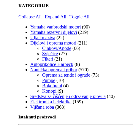
KATEGORIJE
Collapse All
|
Expand All
|
Toggle All
Yamaha vanbrodski motori
(90)
Yamaha rezervni dijelovi
(219)
Ulja i maziva
(22)
Dijelovi i oprema motori
(211)
Cinkovi/Anode
(66)
Svjećice
(27)
Filteri
(21)
Autoprikolice Harbeck
(8)
Nautička oprema i pribor
(570)
Oprema za tende i ograde
(73)
Pumpe
(10)
Bokobrani
(4)
Konopi
(9)
Sredstva za čišćenje i održavanje plovila
(40)
Elektronika i elektrika
(159)
Vijčana roba
(368)
Istaknuti proizvodi