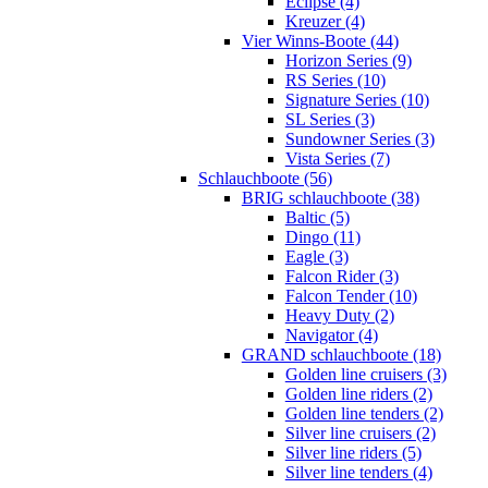
Eclipse (4)
Kreuzer (4)
Vier Winns-Boote (44)
Horizon Series (9)
RS Series (10)
Signature Series (10)
SL Series (3)
Sundowner Series (3)
Vista Series (7)
Schlauchboote (56)
BRIG schlauchboote (38)
Baltic (5)
Dingo (11)
Eagle (3)
Falcon Rider (3)
Falcon Tender (10)
Heavy Duty (2)
Navigator (4)
GRAND schlauchboote (18)
Golden line cruisers (3)
Golden line riders (2)
Golden line tenders (2)
Silver line cruisers (2)
Silver line riders (5)
Silver line tenders (4)