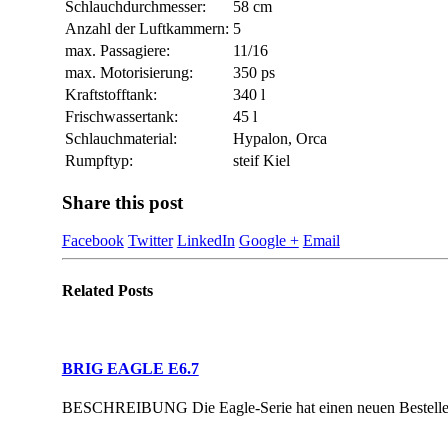
Schlauchdurchmesser:
58 cm
Anzahl der Luftkammern:
5
max. Passagiere:
11/16
max. Motorisierung:
350 ps
Kraftstofftank:
340 l
Frischwassertank:
45 l
Schlauchmaterial:
Hypalon, Orca
Rumpftyp:
steif Kiel
Share this post
Facebook
Twitter
LinkedIn
Google +
Email
Related
Posts
BRIG EAGLE E6.7
BESCHREIBUNG Die Eagle-Serie hat einen neuen Besteller: d