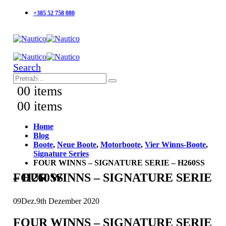
+385 52 758 080
Search
0
0 items
0
0 items
Home
Blog
Boote
,
Neue Boote
,
Motorboote
,
Vier Winns-Boote
,
Signature Series
FOUR WINNS – SIGNATURE SERIE – H260SS
FOUR WINNS – SIGNATURE SERIE – H260SS
09
Dez.
9th Dezember 2020
FOUR WINNS – SIGNATURE SERIE