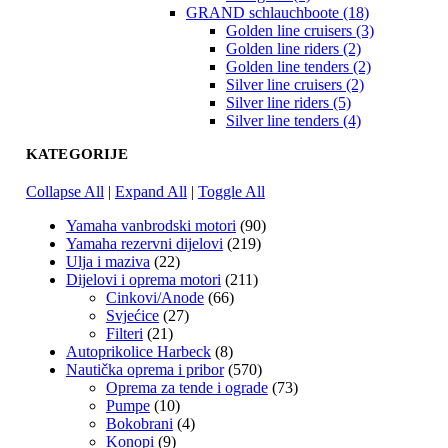
GRAND schlauchboote (18)
Golden line cruisers (3)
Golden line riders (2)
Golden line tenders (2)
Silver line cruisers (2)
Silver line riders (5)
Silver line tenders (4)
KATEGORIJE
Collapse All
|
Expand All
|
Toggle All
Yamaha vanbrodski motori
(90)
Yamaha rezervni dijelovi
(219)
Ulja i maziva
(22)
Dijelovi i oprema motori
(211)
Cinkovi/Anode
(66)
Svjećice
(27)
Filteri
(21)
Autoprikolice Harbeck
(8)
Nautička oprema i pribor
(570)
Oprema za tende i ograde
(73)
Pumpe
(10)
Bokobrani
(4)
Konopi
(9)