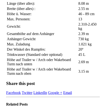
Länge (über alles):
8.08 m
Breite (über alles) :
2.55 m
Höhe ü. Wasser:
46 - 89 cm
Max. Personen:
13
2.310-2.450
Gewicht:
kg
Gesamthöhe auf dem Anhänger
2.39 m
Anhänger Gewicht
730 kg
Max. Zuladung
1.021 kg
Der Winkel des Rumpfes:
20º
Trinkwasser (Standard oder optional)
45 L
Höhe auf Trailer w / Arch oder Wakeboard
2.69 m
Turm nach unten
Höhe auf Trailer w / Arch oder Wakeboard
3.15 m
Turm nach oben
Share this post
Facebook
Twitter
LinkedIn
Google +
Email
Related
Posts