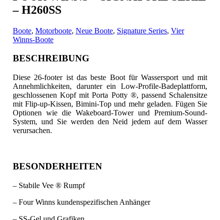
– H260SS
Boote
,
Motorboote
,
Neue Boote
,
Signature Series
,
Vier
Winns-Boote
BESCHREIBUNG
Diese 26-footer ist das beste Boot für Wassersport und mit
Annehmlichkeiten, darunter ein Low-Profile-Badeplattform,
geschlossenen Kopf mit Porta Potty ®, passend Schalensitze
mit Flip-up-Kissen, Bimini-Top und mehr geladen. Fügen Sie
Optionen wie die Wakeboard-Tower und Premium-Sound-
System, und Sie werden den Neid jedem auf dem Wasser
verursachen.
BESONDERHEITEN
– Stabile Vee ® Rumpf
– Four Winns kundenspezifischen Anhänger
– SS-Gel und Grafiken