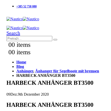
+385 52 758 080
Search
0
0 items
0
0 items
Home
Blog
Anhänger
,
Änhanger für Segelboote mit bremsen
HARBECK ANHÄNGER BT3500
HARBECK ANHÄNGER BT3500
09
Dez.
9th Dezember 2020
HARBECK ANHÄNGER BT3500