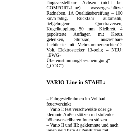
längsverstellbare Achsen (nicht bei
COMFORT-Line), wassergeschützte
Radnaben, 1A Qualitätsbereifung – 100
km/h-fähig, Rückfahr automatik,
tiefgebogene Quertraversen,
Kugelkupplung 50 mm, Kielbrett, 4
gepolsterte Auflagen mit Kreuz
gelenken, Stützrad, ausziehbare
Lichtleiste mit Mehrkammerleuchten12
Volt, Elektrostecker 13-polig – NEU:
„EWG-
Übereinstimmungsbescheinigung“
(„COC“)
VARIO-Line in STAHL:
– Fahrgestellrahmen im Vollbad
feuerverzinkt
– Vario I: fest verschweißte oder ge
klemmte Außen stützen mit stufenlos
höhenverstellbaren Innen stützen
– Vario II und III: geklemmte und nach
innen neig bare Außenstützen mit