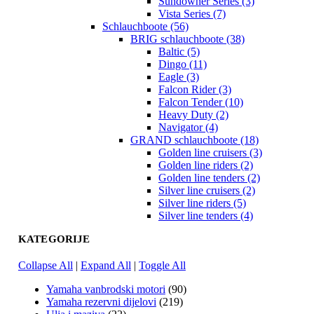
Sundowner Series (3)
Vista Series (7)
Schlauchboote (56)
BRIG schlauchboote (38)
Baltic (5)
Dingo (11)
Eagle (3)
Falcon Rider (3)
Falcon Tender (10)
Heavy Duty (2)
Navigator (4)
GRAND schlauchboote (18)
Golden line cruisers (3)
Golden line riders (2)
Golden line tenders (2)
Silver line cruisers (2)
Silver line riders (5)
Silver line tenders (4)
KATEGORIJE
Collapse All
|
Expand All
|
Toggle All
Yamaha vanbrodski motori
(90)
Yamaha rezervni dijelovi
(219)