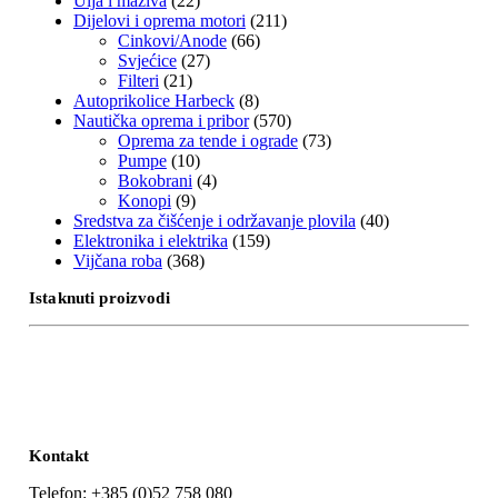
Ulja i maziva
(22)
Dijelovi i oprema motori
(211)
Cinkovi/Anode
(66)
Svjećice
(27)
Filteri
(21)
Autoprikolice Harbeck
(8)
Nautička oprema i pribor
(570)
Oprema za tende i ograde
(73)
Pumpe
(10)
Bokobrani
(4)
Konopi
(9)
Sredstva za čišćenje i održavanje plovila
(40)
Elektronika i elektrika
(159)
Vijčana roba
(368)
Istaknuti proizvodi
Kontakt
Telefon: +385 (0)52 758 080