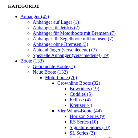
KATEGORIJE
Anhänger (45)
Anhänger auf Lager (1)
Anhänger für Jetskis (2)
Anhänger für Motorboote mit Bremsen (7)
Änhanger für Segelboote mit bremsen (7)
Anhänger ohne Bremsen (3)
Autoanhänger (verschiedene) (7)
Spezielle Anhänger (verschiedene) (19)
Boote (133)
Gebrauchte Boote (1)
Neue Boote (132)
Motorboote (76)
Crownline Boote (32)
Bowriders (19)
Cuddies (5)
Eclipse (4)
Kreuzer (4)
Vier Winns-Boote (44)
Horizon Series (9)
RS Series (10)
Signature Series (10)
SL Series (3)