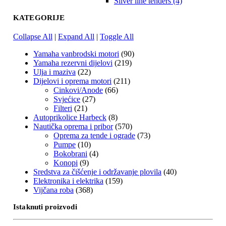
Silver line tenders (4)
KATEGORIJE
Collapse All
|
Expand All
|
Toggle All
Yamaha vanbrodski motori
(90)
Yamaha rezervni dijelovi
(219)
Ulja i maziva
(22)
Dijelovi i oprema motori
(211)
Cinkovi/Anode
(66)
Svjećice
(27)
Filteri
(21)
Autoprikolice Harbeck
(8)
Nautička oprema i pribor
(570)
Oprema za tende i ograde
(73)
Pumpe
(10)
Bokobrani
(4)
Konopi
(9)
Sredstva za čišćenje i održavanje plovila
(40)
Elektronika i elektrika
(159)
Vijčana roba
(368)
Istaknuti proizvodi