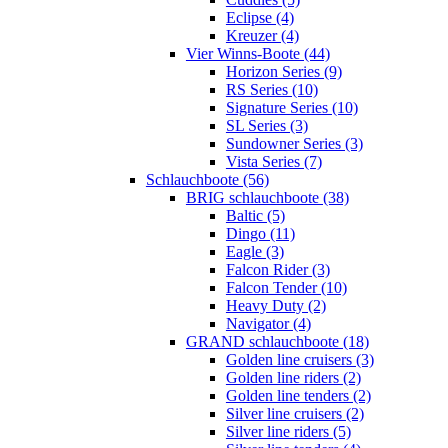
Eclipse (4)
Kreuzer (4)
Vier Winns-Boote (44)
Horizon Series (9)
RS Series (10)
Signature Series (10)
SL Series (3)
Sundowner Series (3)
Vista Series (7)
Schlauchboote (56)
BRIG schlauchboote (38)
Baltic (5)
Dingo (11)
Eagle (3)
Falcon Rider (3)
Falcon Tender (10)
Heavy Duty (2)
Navigator (4)
GRAND schlauchboote (18)
Golden line cruisers (3)
Golden line riders (2)
Golden line tenders (2)
Silver line cruisers (2)
Silver line riders (5)