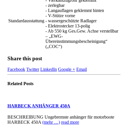
- Vierkantzugrohr geklemmt
- zerlegbar
- Langauflagen geklemmt hinten
- V-Stütze vorne
Standardausstattung
- wassergeschützte Radlager
- Elektrostecker 13-polig
- Ab 550 kg Ges.Gew. Achse verstellbar
– „EWG-
Übereinstimmungsbescheinigung“
(„COC“)
Share this post
Facebook
Twitter
LinkedIn
Google +
Email
Related
Posts
HARBECK ANHÄNGER 450A
BESCHREIBUNG Ungebremste anhänger für motorboote
HARBECK 450A
(mehr …)
read more