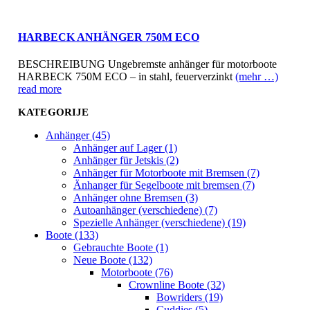
HARBECK ANHÄNGER 750M ECO
BESCHREIBUNG Ungebremste anhänger für motorboote
HARBECK 750M ECO – in stahl, feuerverzinkt
(mehr …)
read more
KATEGORIJE
Anhänger (45)
Anhänger auf Lager (1)
Anhänger für Jetskis (2)
Anhänger für Motorboote mit Bremsen (7)
Änhanger für Segelboote mit bremsen (7)
Anhänger ohne Bremsen (3)
Autoanhänger (verschiedene) (7)
Spezielle Anhänger (verschiedene) (19)
Boote (133)
Gebrauchte Boote (1)
Neue Boote (132)
Motorboote (76)
Crownline Boote (32)
Bowriders (19)
Cuddies (5)